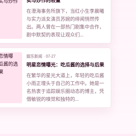
实与炒作的较量
在澄海事务所旗下，当红小生李晨曦
与实力派女演员苏婉的绯闻悄然传
出。两人曾在一部热门剧集中合作，
剧中默契的表现让观众们...
娱乐新闻 · 07-27
明星恋情曝光：吃瓜酱的选择与后果
在繁华的星光大道上，年轻的吃瓜酱
小雨正埋头于自己的工作中。她是一
名热衷于追踪娱乐圈动态的博主，凭
借敏锐的嗅觉和独特的...