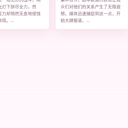
是一场无形的战斗，明
集中合作，剧中默契的表现让观
光灯下拼尽全力，然
众们对他们的关系产生了无限遐
压力却悄然无息地侵蚀
想。媒体迅速捕捉到这一点，开
现。...
始大肆报道，...