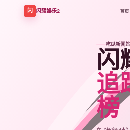
闪耀娱乐2
首页
吃瓜新闻
闪
追
榜