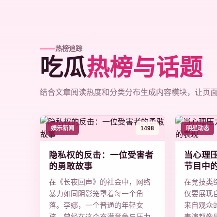
热榜追踪
吃瓜
热榜与话题
结合文章阅读热度和分类分布生成内容模块，让页
娱乐新闻
1498
明星动态
隐私权的反击：一位受害者
当心理
的勇敢故事
节目中
在《长夜回声》的社会中，网络
在竞技类
暴力如同阴影笼罩着每一个角
仅要展现
落。李娜，一个普通的年轻女
来自观众